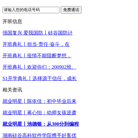
免费通话
开班信息
强国复兴 爱我国防丨硅谷国防计
开班典礼丨担当·责任·奋斗，在
开班典礼丨疫情不能阻断梦想，
开班典礼丨欢迎你们：200902班、
S1开学典礼丨选择源于信任，成长
相关资讯
就业明星丨陈依佳：初中毕业后来
就业明星丨蒋心怡：幼师女孩逆袭
就业明星丨池德银：从300分到编程
湖南硅谷高科软件学院携手好客优