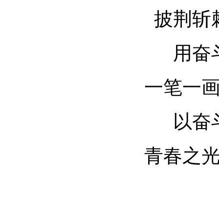
披荆斩
用奋
一笔一
以奋
青春之