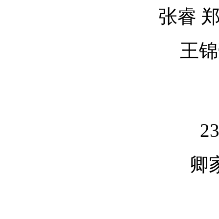
张睿 
王锦
2
卿