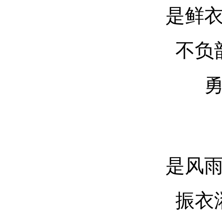
是鲜
不负
是风
振衣