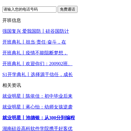
免费通话
开班信息
强国复兴 爱我国防丨硅谷国防计
开班典礼丨担当·责任·奋斗，在
开班典礼丨疫情不能阻断梦想，
开班典礼丨欢迎你们：200902班、
S1开学典礼丨选择源于信任，成长
相关资讯
就业明星丨陈依佳：初中毕业后来
就业明星丨蒋心怡：幼师女孩逆袭
就业明星丨池德银：从300分到编程
湖南硅谷高科软件学院携手好客优