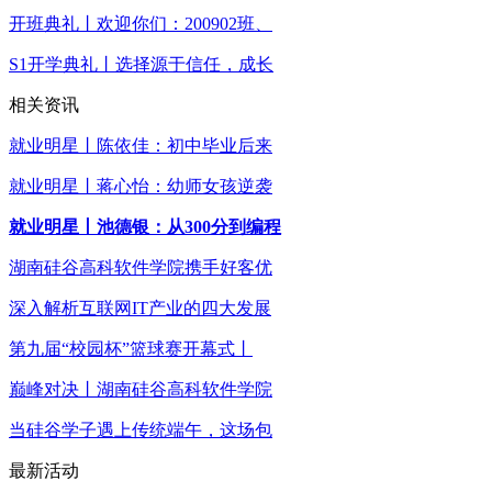
开班典礼丨欢迎你们：200902班、
S1开学典礼丨选择源于信任，成长
相关资讯
就业明星丨陈依佳：初中毕业后来
就业明星丨蒋心怡：幼师女孩逆袭
就业明星丨池德银：从300分到编程
湖南硅谷高科软件学院携手好客优
深入解析互联网IT产业的四大发展
第九届“校园杯”篮球赛开幕式丨
巅峰对决丨湖南硅谷高科软件学院
当硅谷学子遇上传统端午，这场包
最新活动