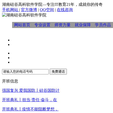
湖南硅谷高科软件学院—专注IT教育21年，成就你的传奇
手机网站
|
官方微博
|
QQ空间
|
在线咨询
网站首页
专业设置
师资力量
就业保障
学员作品
免费通话
开班信息
强国复兴 爱我国防丨硅谷国防计
开班典礼丨担当·责任·奋斗，在
开班典礼丨疫情不能阻断梦想，